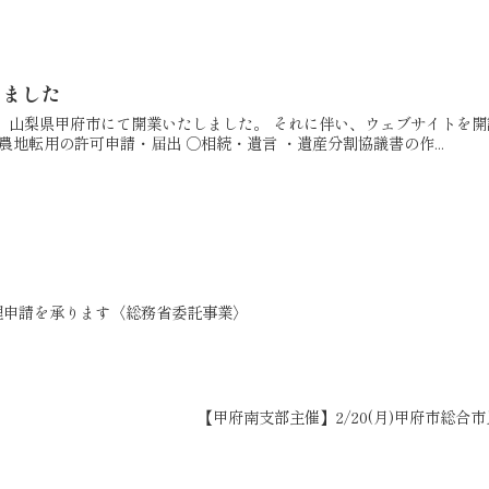
しました
録、山梨県甲府市にて開業いたしました。 それに伴い、ウェブサイトを開
農地転用の許可申請・届出 ○相続・遺言 ・遺産分割協議書の作...
理申請を承ります〈総務省委託事業〉
【甲府南支部主催】2/20(月)甲府市総